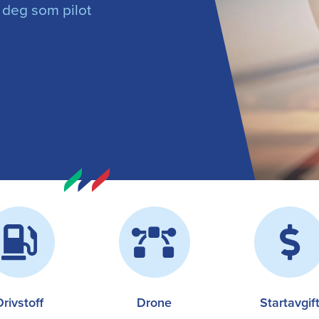
l deg som pilot
Drivstoff
Drone
Startavgif