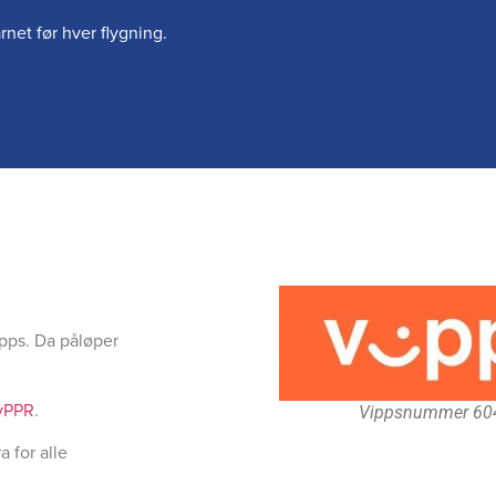
rnet før hver flygning.
ipps. Da påløper
yPPR
.
Vippsnummer 60
 for alle