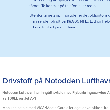
Ferdsel til og fra sjøflyhavnen er kun tillatt ett
tårnet. Ta kontakt på telefon eller radio.
Utenfor tårnets åpningstider er det obligatorisk
man sender blindt på 118.805 MHz. Lytt på frek
tid ved ferdsel på rullebanen.
Drivstoff på Notodden Lufthav
Notodden Lufthavn har inngått avtale med Flybunkringsservice 
av 100LL og Jet A-1
Man kan betale med VISA/MasterCard eller eget drivstoffkort fra