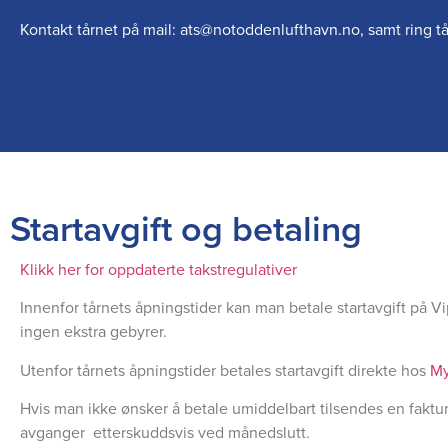
Kontakt tårnet på mail: ats@notoddenlufthavn.no, samt ring tå
Startavgift og betaling
Klikk her for oppdaterte takstregulativer
Innenfor tårnets åpningstider kan man betale startavgift på V
ingen ekstra gebyrer.
Utenfor tårnets åpningstider betales startavgift direkte hos
M
Hvis man ikke ønsker å betale umiddelbart tilsendes en faktura
avganger etterskuddsvis ved månedslutt.