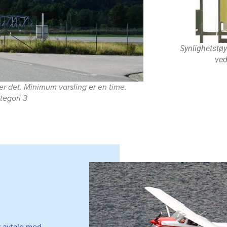
Synlighetstøy
ved
ver det. Minimum varsling er en time.
tegori 3