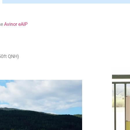
se
Avinor eAIP
50ft QNH)