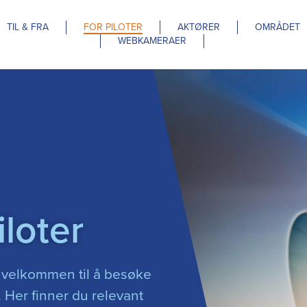
TIL & FRA
FOR PILOTER
AKTØRER
OMRÅDET
WEBKAMERAER
iloter
 velkommen til å besøke
. Her finner du relevant