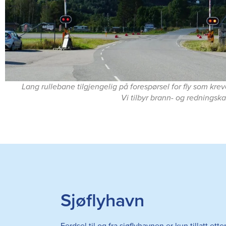
Lang rullebane tilgjengelig på forespørsel for fly som kre
Vi tilbyr brann- og redningska
Sjøflyhavn