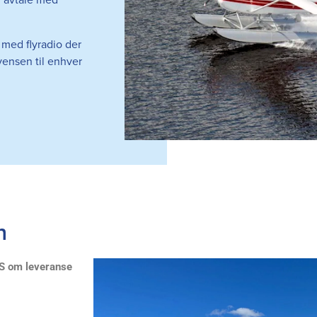
er avtale med
 med flyradio der
vensen til enhver
n
AS om leveranse