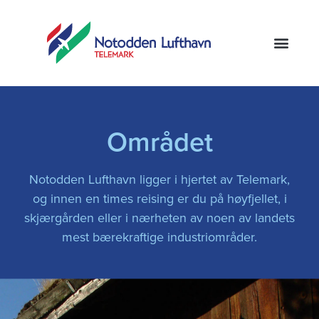
Området
Notodden Lufthavn ligger i hjertet av Telemark,
og innen en times reising er du på høyfjellet, i
skjærgården eller i nærheten av noen av landets
mest bærekraftige industriområder.