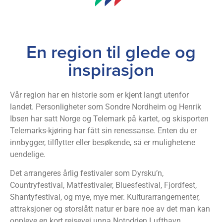
En region til glede og
inspirasjon
Vår region har en historie som er kjent langt utenfor
landet. Personligheter som Sondre Nordheim og Henrik
Ibsen har satt Norge og Telemark på kartet, og skisporten
Telemarks-kjøring har fått sin renessanse. Enten du er
innbygger, tilflytter eller besøkende, så er mulighetene
uendelige.
Det arrangeres årlig festivaler som Dyrsku’n,
Countryfestival, Matfestivaler, Bluesfestival, Fjordfest,
Shantyfestival, og mye, mye mer. Kulturarrangementer,
attraksjoner og storslått natur er bare noe av det man kan
oppleve en kort reisevei unna Notodden Lufthavn.