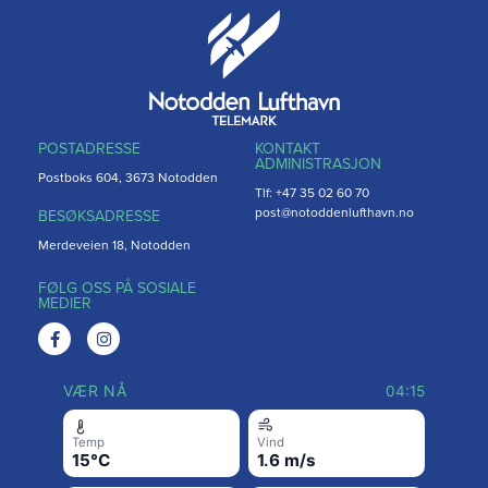
POSTADRESSE
KONTAKT
ADMINISTRASJON
Postboks 604, 3673 Notodden
Tlf: +47 35 02 60 70
post@notoddenlufthavn.no
BESØKSADRESSE
Merdeveien 18, Notodden
FØLG OSS PÅ SOSIALE
MEDIER
VÆR NÅ
04:15
Temp
Vind
15°C
1.6 m/s