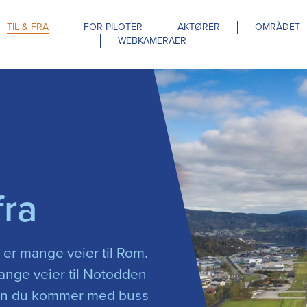
TIL & FRA
FOR PILOTER
AKTØRER
OMRÅDET
WEBKAMERAER
fra
t er mange veier til Rom.
ange veier til Notodden
ten du kommer med buss