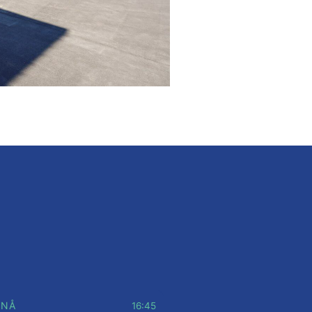
 NÅ
16:45