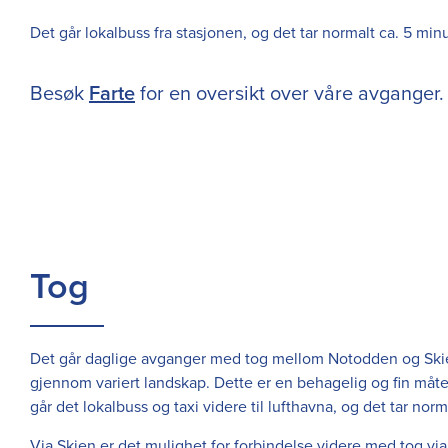
Det går lokalbuss fra stasjonen, og det tar normalt ca. 5 min
Besøk
Farte
for en oversikt over våre avganger.
Tog
Det går daglige avganger med tog mellom Notodden og Skien
gjennom variert landskap.
Dette er en behagelig og fin måt
går det lokalbuss og taxi videre til lufthavna, og det tar nor
Via Skien er det mulighet for forbindelse videre med tog v