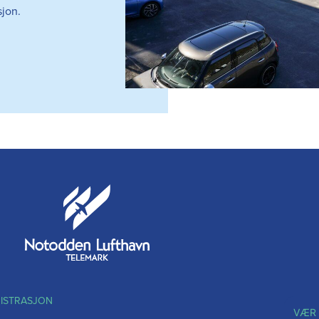
sjon.
NISTRASJON
VÆR