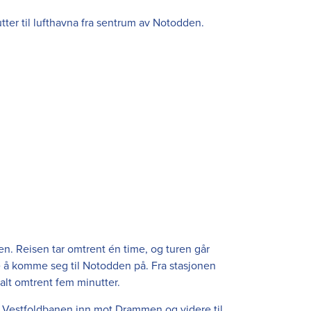
utter til lufthavna fra sentrum av Notodden.
. Reisen tar omtrent én time, og turen går
e å komme seg til Notodden på. Fra stasjonen
malt omtrent fem minutter.
ia Vestfoldbanen inn mot Drammen og videre til