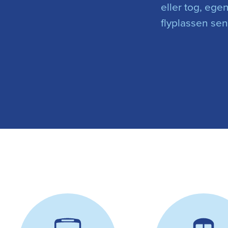
eller tog, egen 
flyplassen sent