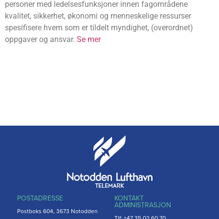
personer med ledelsesfunksjoner innen fagområdene
kvalitet, sikkerhet, økonomi og menneskelige ressurser
spesifisere hvem som er tildelt myndighet, (overordnet)
oppgaver og ansvar.
Se mer
POSTADRESSE
KONTAKT
ADMINISTRASJON
Postboks 604, 3673 Notodden
Tlf: +47 35 02 60 70