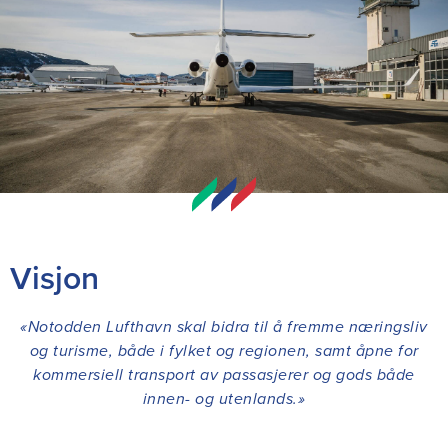
Visjon
«Notodden Lufthavn skal bidra til å fremme næringsliv
og turisme, både i fylket og regionen, samt åpne for
kommersiell transport av passasjerer og gods både
innen- og utenlands.»