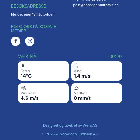
post@notoddenlufthavn.no
BESØKSADRESSE
Merdeveien 18, Notodden
FØLG OSS PÅ SOSIALE
MEDIER
VÆR NÅ
00:00
Temp
Vind
14°C
1.4 m/s
Vindkast
Nedbør
4.6 m/s
0 mm/t
Designet og utviklet av
Wera AS
© 2026 – Notodden Lufthavn AS